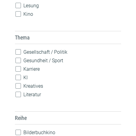
Lesung
Kino
Konzert
Spiele
Thema
Theateraufführung
Vorlesen
Gesellschaft / Politik
Vortrag / Diskussion
Gesundheit / Sport
Weiterbildung / Beratung
Karriere
Wettbewerb
KI
Workshop / Kurs
Kreatives
Literatur
MINT
Musik
Reihe
Nachhaltigkeit
Natur
Bilderbuchkino