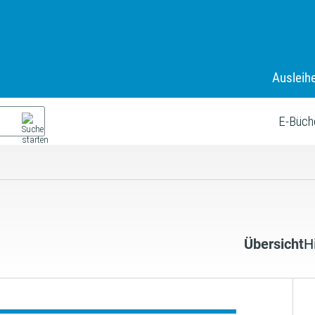
Ausleih
E-Büch
Übersicht
H