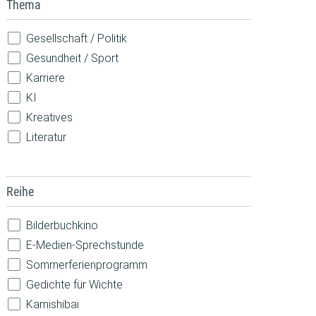
Thema
Theateraufführung
Vorlesen
Gesellschaft / Politik
Vortrag / Diskussion
Gesundheit / Sport
Weiterbildung / Beratung
Karriere
Wettbewerb
KI
Workshop / Kurs
Kreatives
Literatur
MINT
Musik
Reihe
Nachhaltigkeit
Natur
Bilderbuchkino
Pride
E-Medien-Sprechstunde
Robotik
Sommerferienprogramm
Sprachen
Gedichte für Wichte
Technik
Kamishibai