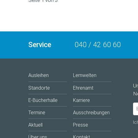
Seite 1 von 3
Service
040 / 42 60 60
Ausleihen
Lernwelten
U
Standorte
Ehrenamt
Ne
E-Bücherhalle
Karriere
Termine
Ausschreibungen
Ic
Aktuell
Presse
Über uns
Kontakt