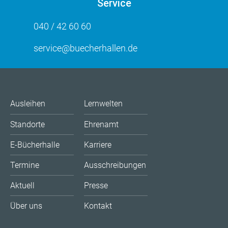
Service
040 / 42 60 60
service@buecherhallen.de
Ausleihen
Lernwelten
Standorte
Ehrenamt
E-Bücherhalle
Karriere
Termine
Ausschreibungen
Aktuell
Presse
Über uns
Kontakt