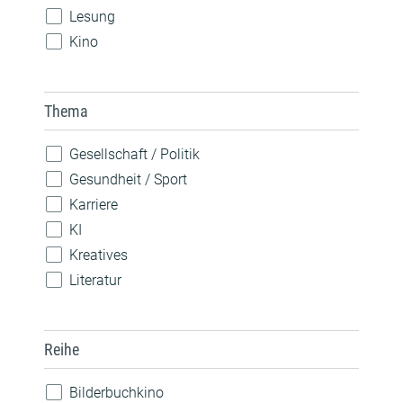
Lesung
Kino
Konzert
Spiele
Thema
Theateraufführung
Vorlesen
Gesellschaft / Politik
Vortrag / Diskussion
Gesundheit / Sport
Weiterbildung / Beratung
Karriere
Wettbewerb
KI
Workshop / Kurs
Kreatives
Literatur
MINT
Musik
Reihe
Nachhaltigkeit
Natur
Bilderbuchkino