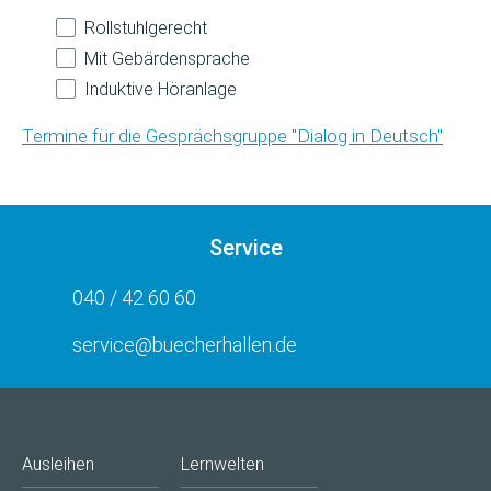
Rollstuhlgerecht
Mit Gebärdensprache
Induktive Höranlage
Termine für die Gesprächsgruppe "Dialog in Deutsch"
Service
040 / 42 60 60
service@buecherhallen.de
Ausleihen
Lernwelten