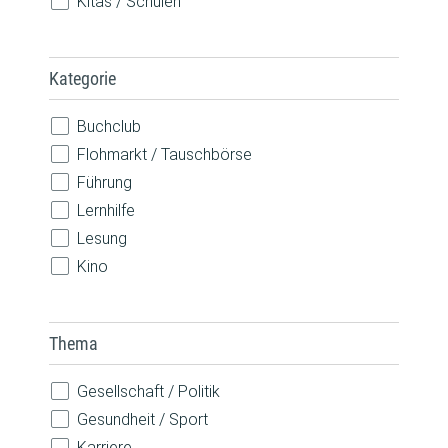
Kitas / Schulen
Kategorie
Buchclub
Flohmarkt / Tauschbörse
Führung
Lernhilfe
Lesung
Kino
Konzert
Spiele
Thema
Theateraufführung
Vorlesen
Gesellschaft / Politik
Vortrag / Diskussion
Gesundheit / Sport
Weiterbildung / Beratung
Karriere