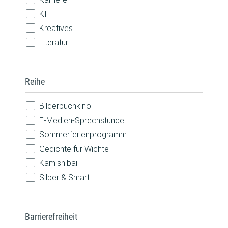
Wettbewerb
KI
Workshop / Kurs
Kreatives
Literatur
MINT
Musik
Reihe
Nachhaltigkeit
Natur
Bilderbuchkino
Pride
E-Medien-Sprechstunde
Robotik
Sommerferienprogramm
Sprachen
Gedichte für Wichte
Technik
Kamishibai
Silber & Smart
Barrierefreiheit