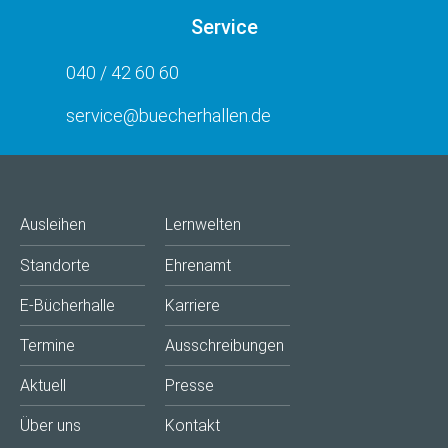
Service
040 / 42 60 60
service@buecherhallen.de
Ausleihen
Lernwelten
Standorte
Ehrenamt
E-Bücherhalle
Karriere
Termine
Ausschreibungen
Aktuell
Presse
Über uns
Kontakt