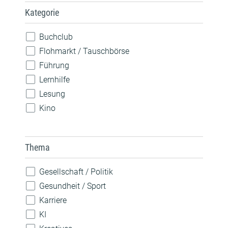
Kategorie
Buchclub
Flohmarkt / Tauschbörse
Führung
Lernhilfe
Lesung
Kino
Konzert
Spiele
Thema
Theateraufführung
Vorlesen
Gesellschaft / Politik
Vortrag / Diskussion
Gesundheit / Sport
Weiterbildung / Beratung
Karriere
Wettbewerb
KI
Workshop / Kurs