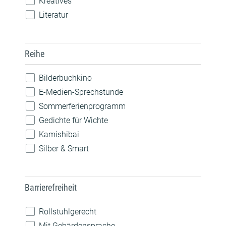
Kreatives
Literatur
MINT
Musik
Reihe
Nachhaltigkeit
Natur
Bilderbuchkino
Pride
E-Medien-Sprechstunde
Robotik
Sommerferienprogramm
Sprachen
Gedichte für Wichte
Technik
Kamishibai
Silber & Smart
Barrierefreiheit
Rollstuhlgerecht
Mit Gebärdensprache