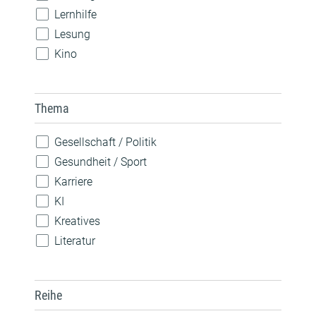
Lernhilfe
Lesung
Kino
Konzert
Spiele
Thema
Theateraufführung
Vorlesen
Gesellschaft / Politik
Vortrag / Diskussion
Gesundheit / Sport
Weiterbildung / Beratung
Karriere
Wettbewerb
KI
Workshop / Kurs
Kreatives
Literatur
MINT
Musik
Reihe
Nachhaltigkeit