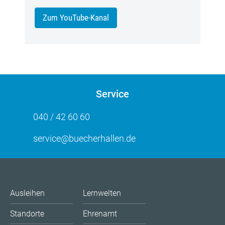
Zum YouTube-Kanal
Service
040 / 42 60 60
service@buecherhallen.de
Ausleihen
Lernwelten
Standorte
Ehrenamt