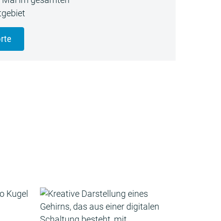
gebiet
rte