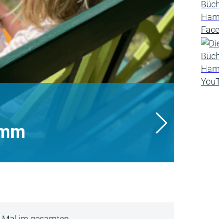
amm
5 Mal im gesamten