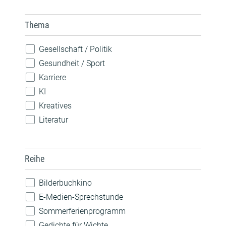
Konzert
Spiele
Thema
Theateraufführung
Vorlesen
Gesellschaft / Politik
Vortrag / Diskussion
Gesundheit / Sport
Weiterbildung / Beratung
Karriere
Wettbewerb
KI
Workshop / Kurs
Kreatives
Literatur
MINT
Musik
Reihe
Nachhaltigkeit
Natur
Bilderbuchkino
Pride
E-Medien-Sprechstunde
Robotik
Sommerferienprogramm
Sprachen
Gedichte für Wichte