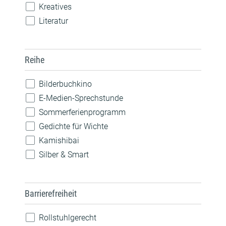
Workshop / Kurs
Kreatives
Literatur
MINT
Musik
Reihe
Nachhaltigkeit
Natur
Bilderbuchkino
Pride
E-Medien-Sprechstunde
Robotik
Sommerferienprogramm
Sprachen
Gedichte für Wichte
Technik
Kamishibai
Silber & Smart
Barrierefreiheit
Rollstuhlgerecht