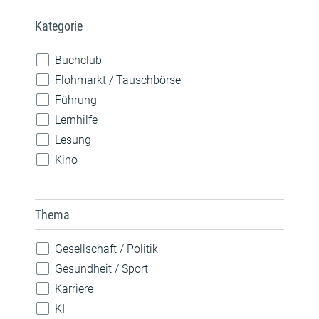
Kategorie
Buchclub
Flohmarkt / Tauschbörse
Führung
Lernhilfe
Lesung
Kino
Konzert
Spiele
Thema
Theateraufführung
Vorlesen
Gesellschaft / Politik
Vortrag / Diskussion
Gesundheit / Sport
Weiterbildung / Beratung
Karriere
Wettbewerb
KI