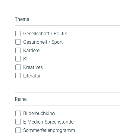
Konzert
Spiele
Thema
Theateraufführung
Vorlesen
Gesellschaft / Politik
Vortrag / Diskussion
Gesundheit / Sport
Weiterbildung / Beratung
Karriere
Wettbewerb
KI
Workshop / Kurs
Kreatives
Literatur
MINT
Musik
Reihe
Nachhaltigkeit
Natur
Bilderbuchkino
Pride
E-Medien-Sprechstunde
Robotik
Sommerferienprogramm
Sprachen