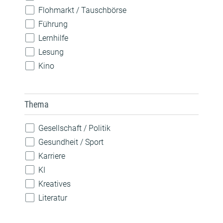
Flohmarkt / Tauschbörse
Führung
Lernhilfe
Lesung
Kino
Konzert
Spiele
Thema
Theateraufführung
Vorlesen
Gesellschaft / Politik
Vortrag / Diskussion
Gesundheit / Sport
Weiterbildung / Beratung
Karriere
Wettbewerb
KI
Workshop / Kurs
Kreatives
Literatur
MINT